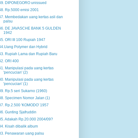
49. DIPONEGORO unissued
48. Rp.5000 emisi 2001
47. Membedakan uang kertas asli dan
palsu
46. DE JAVASCHE BANK 5 GULDEN
1942
45. ORI III 100 Rupiah 1947
44.Uang Polymer dan Hybrid
43. Rupiah Lama dan Rupiah Baru
42. ORI 400
41. Manipulasi pada uang kertas
'pencucian' (2)
40. Manipulasi pada uang kertas
'pencucian' (1)
39. Rp.5 seri Sukarno (1960)
38. Specimen Nomor Jalan (1)
37. Rp.2.500 'KOMODO' 1957
36. Gunting Sjafruddin
35. Adakah Rp.20.000 2004/09?
34. Kisah dibalik album
33. Penawaran uang palsu