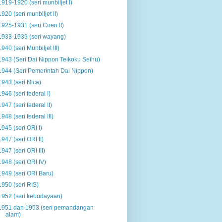
1919-1920 (seri munbiljet I)
1920 (seri munbiljet II)
1925-1931 (seri Coen II)
1933-1939 (seri wayang)
1940 (seri Munbiljet III)
1943 (Seri Dai Nippon Teikoku Seihu)
1944 (Seri Pemerintah Dai Nippon)
1943 (seri Nica)
1946 (seri federal I)
1947 (seri federal II)
1948 (seri federal III)
1945 (seri ORI I)
1947 (seri ORI II)
1947 (seri ORI III)
1948 (seri ORI IV)
1949 (seri ORI Baru)
1950 (seri RIS)
1952 (seri kebudayaan)
1951 dan 1953 (seri pemandangan
alam)