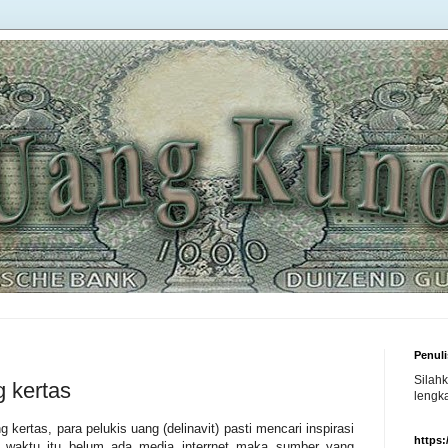
Penuli
Silah
 kertas
lengka
rtas, para pelukis uang (delinavit) pasti mencari inspirasi
https
a waktu itu belum ada media interrnet maka sumber yang