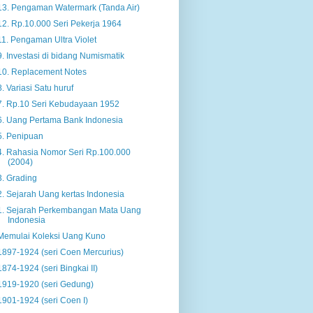
13. Pengaman Watermark (Tanda Air)
12. Rp.10.000 Seri Pekerja 1964
11. Pengaman Ultra Violet
9. Investasi di bidang Numismatik
10. Replacement Notes
8. Variasi Satu huruf
7. Rp.10 Seri Kebudayaan 1952
6. Uang Pertama Bank Indonesia
5. Penipuan
4. Rahasia Nomor Seri Rp.100.000
(2004)
3. Grading
2. Sejarah Uang kertas Indonesia
1. Sejarah Perkembangan Mata Uang
Indonesia
Memulai Koleksi Uang Kuno
1897-1924 (seri Coen Mercurius)
1874-1924 (seri Bingkai II)
1919-1920 (seri Gedung)
1901-1924 (seri Coen I)