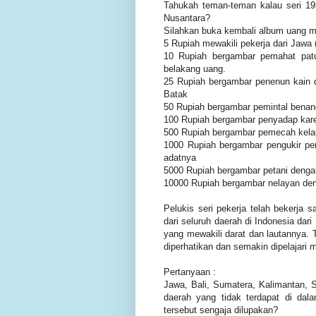
Tahukah teman-teman kalau seri 195
Nusantara?
Silahkan buka kembali album uang m
5 Rupiah mewakili pekerja dari Jawa
10 Rupiah bergambar pemahat patu
belakang uang.
25 Rupiah bergambar penenun kain d
Batak
50 Rupiah bergambar pemintal benan
100 Rupiah bergambar penyadap kare
500 Rupiah bergambar pemecah kelap
1000 Rupiah bergambar pengukir p
adatnya
5000 Rupiah bergambar petani dengan
10000 Rupiah bergambar nelayan den
Pelukis seri pekerja telah bekerja 
dari seluruh daerah di Indonesia dar
yang mewakili darat dan lautannya. 
diperhatikan dan semakin dipelajari
Pertanyaan :
Jawa, Bali, Sumatera, Kalimantan, 
daerah yang tidak terdapat di dala
tersebut sengaja dilupakan?