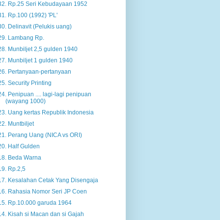
32. Rp.25 Seri Kebudayaan 1952
31. Rp.100 (1992) 'PL'
30. Delinavit (Pelukis uang)
29. Lambang Rp.
28. Munbiljet 2,5 gulden 1940
27. Munbiljet 1 gulden 1940
26. Pertanyaan-pertanyaan
25. Security Printing
24. Penipuan .... lagi-lagi penipuan
(wayang 1000)
23. Uang kertas Republik Indonesia
22. Muntbiljet
21. Perang Uang (NICA vs ORI)
20. Half Gulden
18. Beda Warna
19. Rp.2,5
17. Kesalahan Cetak Yang Disengaja
16. Rahasia Nomor Seri JP Coen
15. Rp.10.000 garuda 1964
14. Kisah si Macan dan si Gajah