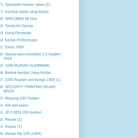
73. Specimen Nomor Jalan (2)
72. Gambar pada uang kertas
68. SPECIMEN Mi Hon
64. Tanda Air Ganda
63. Uang Permesta
62. Kertas Probolinggo
61. Emisi 1999
60. Variasi baru munbiljet 2,5 Gulden
1919
59. 1000 RUPIAH SUDIRMAN
58. Bentuk-bentuk Uang Kertas
57. 1000 Rupiah seri bunga 1959 (1)
56. SECURITY PRINTING GAJAH
MADA
55. Wayang 100 Gulden
54. Asli dan palsu
53. JP COEN 100 Gulden
52. Repair (2)
51. Repair (1)
50. Variasi Rp.100 (1984)