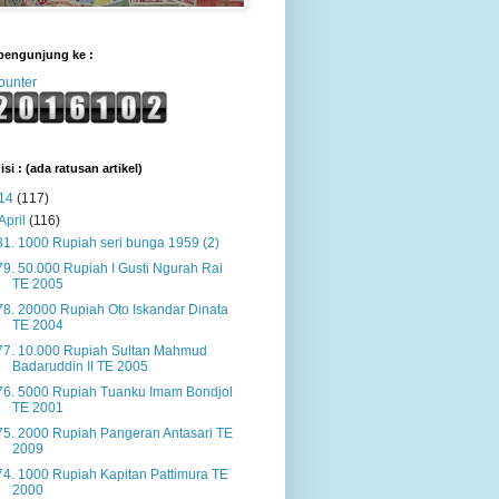
pengunjung ke :
ounter
isi : (ada ratusan artikel)
14
(117)
April
(116)
81. 1000 Rupiah seri bunga 1959 (2)
79. 50.000 Rupiah I Gusti Ngurah Rai
TE 2005
78. 20000 Rupiah Oto Iskandar Dinata
TE 2004
77. 10.000 Rupiah Sultan Mahmud
Badaruddin II TE 2005
76. 5000 Rupiah Tuanku Imam Bondjol
TE 2001
75. 2000 Rupiah Pangeran Antasari TE
2009
74. 1000 Rupiah Kapitan Pattimura TE
2000