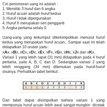
Ciri penomoran uang ini adalah :
1. Memiliki 3 huruf dan 6 angka
2. Huruf acuan adalah huruf kedua
3. Huruf I tidak dipergunakan
4. Huruf X merupakan seri pengganti
5. Angka pertama selalu 0
Uang-uang yang terkumpul dikelompokkan menurut huruf
kedua yang merupakan huruf acuan.. Sampai saat ini telah
didapatkan 10 urutan yaitu :
A
B
C
D
E
F
G
H
J
K
x
x, x
x, x
x, x
x, x
x, x
x, x
x, x
x, x
x dan x
x.
Variasi 1 yang lebih rapat (31 mm) didapatkan pada 4 huruf
pertama, yaitu A, B, C dan D. Sedangkan variasi 2 yang
lebih renggang (34 mm) ditemukan pada huruf-huruf
sisanya. Perhatikan tabel berikut :
Dari tabel dapat disimpulkan bahwa variasi 1 yang
mempunyai huruf acuan lebih awal sangat mungkin dicetak