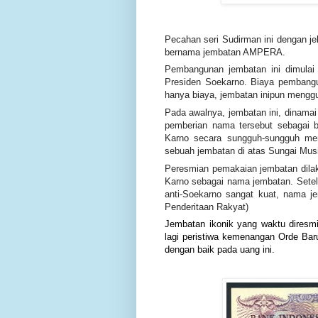
Pecahan seri Sudirman ini dengan j
bernama jembatan AMPERA.
Pembangunan jembatan ini dimulai 
Presiden Soekarno. Biaya pembangu
hanya biaya, jembatan inipun menggun
Pada awalnya, jembatan ini, dinama
pemberian nama tersebut sebagai 
Karno secara sungguh-sungguh mem
sebuah jembatan di atas Sungai Musi
Peresmian pemakaian jembatan dil
Karno sebagai nama jembatan. Setelah
anti-Soekarno sangat kuat, nama 
Penderitaan Rakyat)
Jembatan ikonik yang waktu diresm
lagi peristiwa kemenangan Orde Bar
dengan baik pada uang ini.