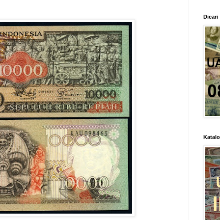
Dicari
Katal