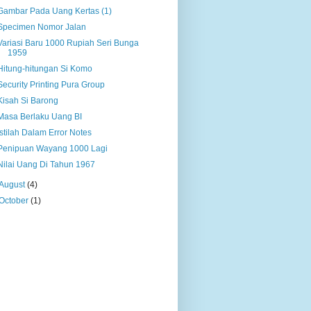
Gambar Pada Uang Kertas (1)
Specimen Nomor Jalan
Variasi Baru 1000 Rupiah Seri Bunga
1959
Hitung-hitungan Si Komo
Security Printing Pura Group
Kisah Si Barong
Masa Berlaku Uang BI
Istilah Dalam Error Notes
Penipuan Wayang 1000 Lagi
Nilai Uang Di Tahun 1967
August
(4)
October
(1)