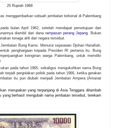
25 Rupiah 1968
elas menggambarkan sebuah jembatan terkenal di Palembang
pada bulan April 1962, setelah mendapat persetujuan dari
nannya diambil dari dana r
ampasan perang
Jepang
. Bukan
akan tenaga ahli dari negara tersebut.
i Jembatan Bung Karno. Menurut sejarawan Djohan Hanafiah,
bentuk penghargaan kepada Presiden RI pertama itu. Bung
perjuangkan keinginan warga Palembang, untuk memiliki
.
akukan pada tahun 1965, sekaligus mengukuhkan nama Bung
 terjadi pergolakan politik pada tahun 1966, ketika gerakan
jembatan itu pun diubah menjadi Jembatan Ampera (Amanat
ikan merupakan yang terpanjang di Asia Tenggara ditambah
u yang berhasil mengubah nama jembatan tersebut, terekam