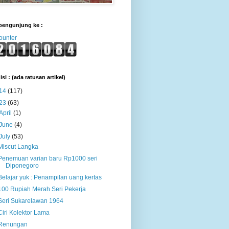
pengunjung ke :
ounter
isi : (ada ratusan artikel)
14
(117)
23
(63)
April
(1)
June
(4)
July
(53)
Miscut Langka
Penemuan varian baru Rp1000 seri
Diponegoro
Belajar yuk : Penampilan uang kertas
100 Rupiah Merah Seri Pekerja
Seri Sukarelawan 1964
Ciri Kolektor Lama
Renungan