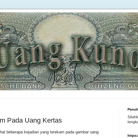
Penuli
Silah
am Pada Uang Kertas
lengka
elihat beberapa kejadian yang terekam pada gambar uang
https