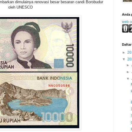
barkan dimulainya renovasi besar besaran candi Borobudur
oleh UNESCO
Anda 
web c
Daftar 
►
20
▼
20
►
►
▼