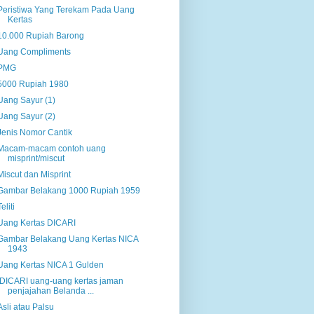
Peristiwa Yang Terekam Pada Uang
Kertas
10.000 Rupiah Barong
Uang Compliments
PMG
5000 Rupiah 1980
Uang Sayur (1)
Uang Sayur (2)
Jenis Nomor Cantik
Macam-macam contoh uang
misprint/miscut
Miscut dan Misprint
Gambar Belakang 1000 Rupiah 1959
Teliti
Uang Kertas DICARI
Gambar Belakang Uang Kertas NICA
1943
Uang Kertas NICA 1 Gulden
DICARI uang-uang kertas jaman
penjajahan Belanda ...
Asli atau Palsu