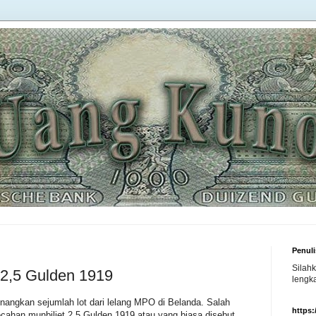
Penuli
Silah
t 2,5 Gulden 1919
lengka
angkan sejumlah lot dari lelang MPO di Belanda. Salah
https
cahan munbiljet 2,5 Gulden 1919 atau yang biasa disebut