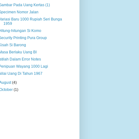
Gambar Pada Uang Kertas (1)
Specimen Nomor Jalan
Variasi Baru 1000 Rupiah Seri Bunga
1959
Hitung-hitungan Si Komo
Security Printing Pura Group
Kisah Si Barong
Masa Berlaku Uang BI
Istilah Dalam Error Notes
Penipuan Wayang 1000 Lagi
Nilai Uang Di Tahun 1967
August
(4)
October
(1)