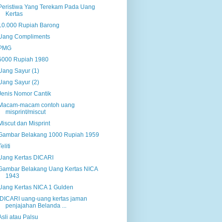
Peristiwa Yang Terekam Pada Uang
Kertas
10.000 Rupiah Barong
Uang Compliments
PMG
5000 Rupiah 1980
Uang Sayur (1)
Uang Sayur (2)
Jenis Nomor Cantik
Macam-macam contoh uang
misprint/miscut
Miscut dan Misprint
Gambar Belakang 1000 Rupiah 1959
Teliti
Uang Kertas DICARI
Gambar Belakang Uang Kertas NICA
1943
Uang Kertas NICA 1 Gulden
DICARI uang-uang kertas jaman
penjajahan Belanda ...
Asli atau Palsu