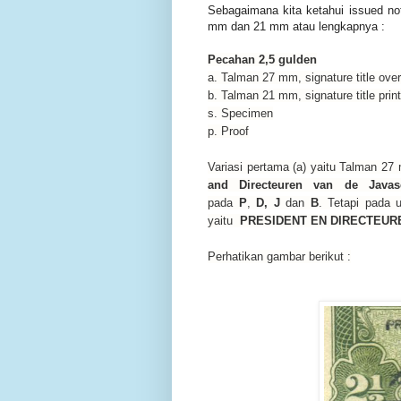
Sebagaimana kita ketahui issued note
mm dan 21 mm atau lengkapnya :
Pecahan 2,5 gulden
a. Talman 27 mm, signature title over
b. Talman 21 mm, signature title prin
s. Specimen
p. Proof
Variasi pertama (a) yaitu Talman 2
and Directeuren van de Java
pada
P
,
D,
J
dan
B
. Tetapi pada u
yaitu
PRESIDENT EN DIRECTEUR
Perhatikan gambar berikut :