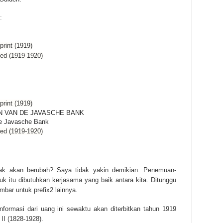
:
print (1919)
ted (1919-1920)
print (1919)
N VAN DE JAVASCHE BANK
de Javasche Bank
ted (1919-1920)
ak akan berubah? Saya tidak yakin demikian. Penemuan-
k itu dibutuhkan kerjasama yang baik antara kita. Ditunggu
mbar untuk prefix2 lainnya.
formasi dari uang ini sewaktu akan diterbitkan tahun 1919
 II (1828-1928).