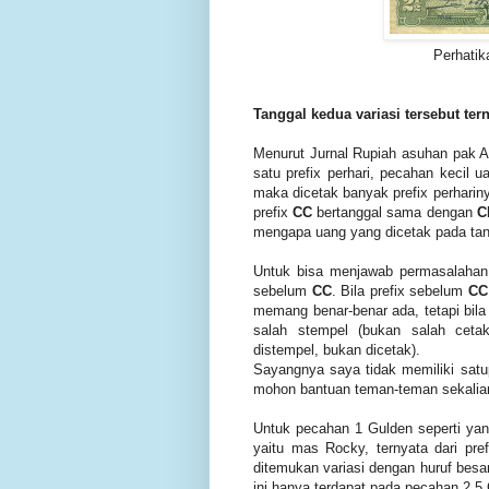
Perhatik
Tanggal kedua variasi tersebut ter
Menurut Jurnal Rupiah asuhan pak A
satu prefix perhari, pecahan kecil 
maka dicetak banyak prefix perhariny
prefix
CC
bertanggal sama dengan
C
mengapa uang yang dicetak pada tan
Untuk bisa menjawab permasalahan t
sebelum
CC
. Bila prefix sebelum
CC
memang benar-benar ada, tetapi bila
salah stempel (bukan salah cetak
distempel, bukan dicetak).
Sayangnya saya tidak memiliki satu
mohon bantuan teman-teman sekalia
Untuk pecahan 1 Gulden seperti yang
yaitu mas Rocky, ternyata dari pre
ditemukan variasi dengan huruf besa
ini hanya terdapat pada pecahan 2,5