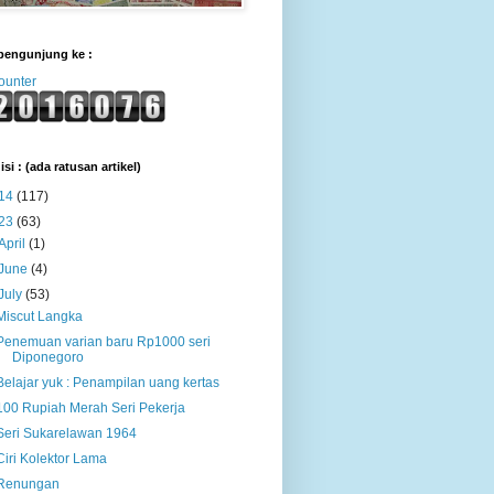
pengunjung ke :
ounter
isi : (ada ratusan artikel)
14
(117)
23
(63)
April
(1)
June
(4)
July
(53)
Miscut Langka
Penemuan varian baru Rp1000 seri
Diponegoro
Belajar yuk : Penampilan uang kertas
100 Rupiah Merah Seri Pekerja
Seri Sukarelawan 1964
Ciri Kolektor Lama
Renungan