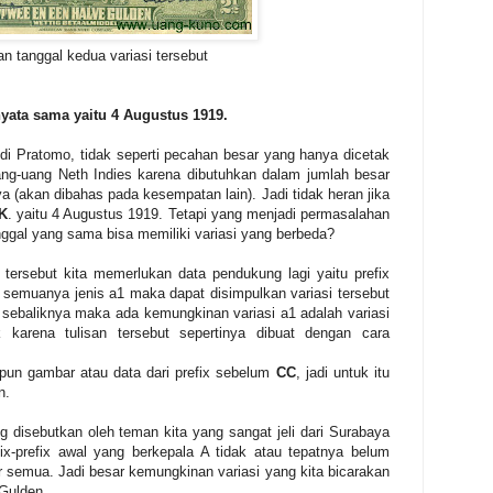
an tanggal kedua variasi tersebut
nyata sama yaitu 4 Augustus 1919.
di Pratomo, tidak seperti pecahan besar yang hanya dicetak
uang-uang Neth Indies karena dibutuhkan dalam jumlah besar
a (akan dibahas pada kesempatan lain). Jadi tidak heran jika
K
. yaitu 4 Augustus 1919. Tetapi yang menjadi permasalahan
ggal yang sama bisa memiliki variasi yang berbeda?
ersebut kita memerlukan data pendukung lagi yaitu prefix
semuanya jenis a1 maka dapat disimpulkan variasi tersebut
 sebaliknya maka ada kemungkinan variasi a1 adalah variasi
 karena tulisan tersebut sepertinya dibuat dengan cara
pun gambar atau data dari prefix sebelum
CC
, jadi untuk itu
n.
 disebutkan oleh teman kita yang sangat jeli dari Surabaya
fix-prefix awal yang berkepala A tidak atau tepatnya belum
r semua. Jadi besar kemungkinan variasi yang kita bicarakan
 Gulden.