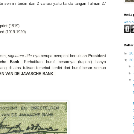
 seri ini terdiri dari 2 variasi yaitu tanda tangan Talman 27
Anda 
web c
print (1919)
ted (1919-1920)
Daftar 
►
20
7 mm,
signature title
nya berupa overprint bertulisan
President
▼
20
sche Bank
. Perhatikan huruf besarnya (kapital) hanya
►
ang di atas tulisan tersebut terdiri dari huruf besar semua
►
EN VAN DE JAVASCHE BANK
.
▼