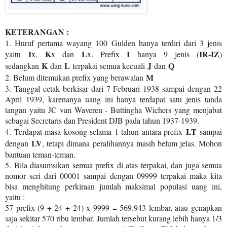
KETERANGAN :
1. Huruf pertama wayang 100 Gulden hanya terdiri dari 3 jenis
I
K
L
I
IR-IZ
yaitu
x,
x dan
x. Prefix
hanya 9 jenis (
)
K
L
J
Q
sedangkan
dan
terpakai semua kecuali
dan
M
2. Belum ditemukan prefix yang berawalan
3. Tanggal cetak berkisar dari 7 Februari 1938 sampai dengan 22
April 1939, karenanya uang ini hanya terdapat satu jenis tanda
tangan yaitu JC van Waveren - Buttingha Wichers yang menjabat
sebagai Secretaris dan President DJB pada tahun 1937-1939.
LT
4. Terdapat masa kosong selama 1 tahun antara prefix
sampai
LV
dengan
, tetapi dimana peralihannya masih belum jelas. Mohon
bantuan teman-teman.
5. Bila diasumsikan semua prefix di atas terpakai, dan juga semua
nomor seri dari 00001 sampai dengan 09999 terpakai maka kita
bisa menghitung perkiraan jumlah maksimal populasi uang ini,
yaitu :
57 prefix (9 + 24 + 24) x 9999 = 569.943 lembar, atau genapkan
saja sekitar 570 ribu lembar. Jumlah tersebut kurang lebih hanya 1/3